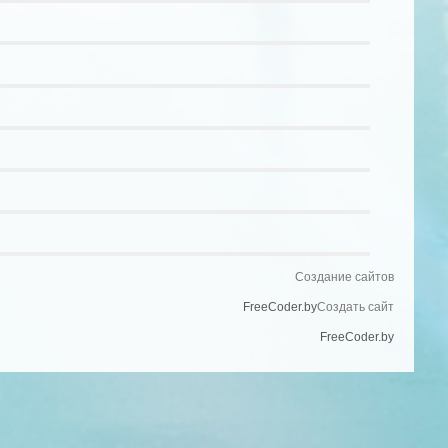
Создание сайтов
FreeCoder.by
Создать сайт
FreeCoder.by