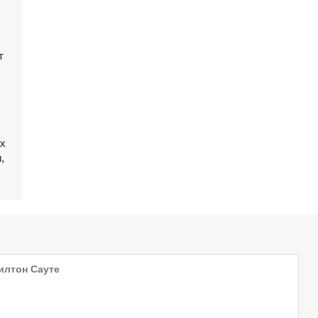
т
х
,
илтон Сауте