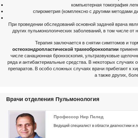
компьютерная томография легки
спирометрия (комплексно с другими методами ди
При проведении обследований основной задачей врача явл
других пульмонологических заболеваний, в том числе от 
Терапия заключается в снятии симптомов и тор
остеохондропластической трахеобронхопатии
применяю
числе санационная бронхоскопия, ультразвуковые щелочн
ряда и антибактериальные средства. В некоторых случаях
препаратов. В особо сложных случаях врачи прибегают к х
а также других, бо
Врачи отделения Пульмонология
Профессор Нир Пелед
Ведущий специалист в области диагностики и л