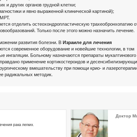
х и других органов грудной клетки;
агностики и явно выраженной клинической картиной);
МРТ.
яется отделить остеохондропластическую трахеобронхопатию о
новообразований. Только после этого можно назначить лечение.
можении развития болезни. В
Израиле для лечения
тся современное оборудование и новейшие технологии, в том
ые ингаляции. Больному назначаются препараты мукалтинового
 оправдано применение кортикостероидов и десенсибилизирующи
ирургическому вмешательству при помощи крио- и лазеротерапии
лее радикальных методик.
Доктор М
ечения рака легких.