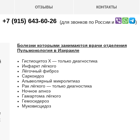
ОТЗЫВЫ
КОНТАКТЫ
+7 (915) 643-60-26
(для звонков по России и
)
Болезни которыми занимаются врачи отделения
Пульмонология в Изираиле
Гистиоцитоз X — только диагностика
й
Инфаркт лёгкого
Лёгочный фиброз
Саркоидоз
Альвеолярный микролитиаз
Рак лёгкого — только диагностика
Ночное апноэ
Гамартома лёгкого
Гемосидероз
Муковисцидоз
е
х