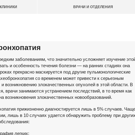
КЛИНИКИ
ВРАЧИ И ОТДЕЛЕНИЯ
ронхопатия
редким заболеваниям, что значительно усложняет изучение это
вать и особенность течения болезни — на ранних стадиях она
сроках прекрасно маскируется под другие пульмонологические
рахеобронхопатия со временем может привести к серьезным
 и возникновению злокачественных опухолей в этой области. В
я, врачи занимаются устранением последствий, в то время как
на возникновения злокачественных новообразований.
хопатия прижизненно диагностируется лишь в 5% случаев. Чащ
ии, лишь в 10 случаях удается обнаружить проблему при други
обследования:
графия легких;