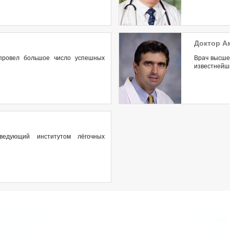
Доктор А
 провел большое число успешных
Врач высшей
известнейш
аведующий институтом лёгочных