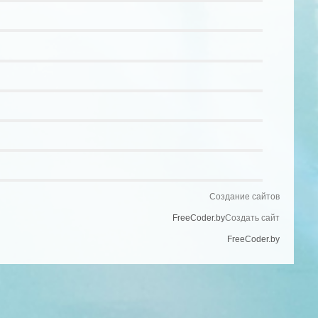
Создание сайтов
FreeCoder.by
Создать сайт
FreeCoder.by