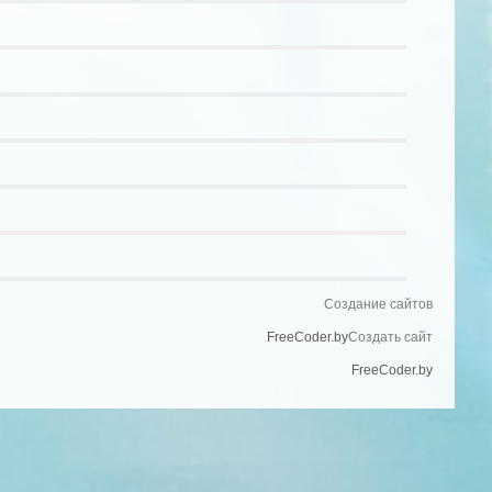
Создание сайтов
FreeCoder.by
Создать сайт
FreeCoder.by