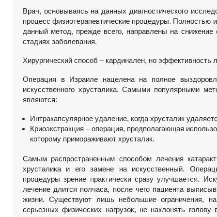
Врач, основываясь на данных диагностического исслед
процесс физиотерапевтические процедуры. Полностью из
данный метод, прежде всего, направлены на снижение 
стадиях заболевания.
Хирургический способ – кардинален, но эффективность 
Операция в Израиле нацелена на полное выздоровл
искусственного хрусталика. Самыми популярными мето
являются:
Интракапсулярное удаление, когда хрусталик удаляетс
Криоэкстракция – операция, предполагающая использо
которому примораживают хрусталик.
Самым распространенным способом лечения катаракт
хрусталика и его замене на искусственный. Операц
процедуры зрение практически сразу улучшается. Иск
лечение длится полчаса, после чего пациента выписы
жизни. Существуют лишь небольшие ограничения, нап
серьезных физических нагрузок, не наклонять голову 