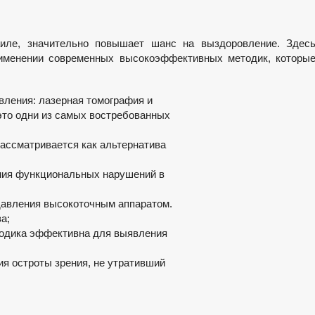
аиле, значительно повышает шанс на выздоровление. Здес
рименении современных высокоэффективных методик, которы
авления: лазерная томография и
это одни из самых востребованных
рассматривается как альтернатива
ния функциональных нарушений в
 давления высокоточным аппаратом.
а;
тодика эффективна для выявления
ия остроты зрения, не утративший
.