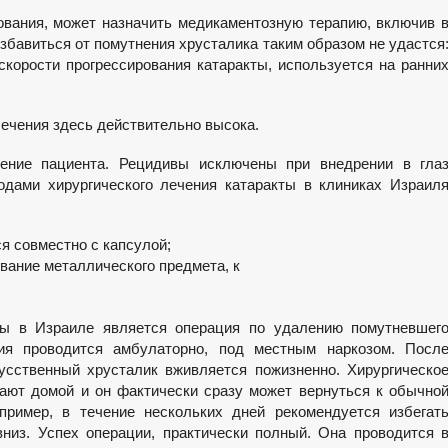
ования, может назначить медикаментозную терапию, включив 
бавиться от помутнения хрусталика таким образом не удастся
скорости прогрессирования катаракты, используется на ранни
лечения здесь действительно высока.
ение пациента. Рецидивы исключены при внедрении в гла
дами хирургического лечения катаракты в клиниках Израил
я совместно с капсулой;
вание металлического предмета, к
ы в Израиле является операция по удалению помутневшег
ия проводится амбулаторно, под местным наркозом. Посл
усственный хрусталик вживляется пожизненно. Хирургическо
вают домой и он фактически сразу может вернуться к обычно
ример, в течение нескольких дней рекомендуется избегат
вниз. Успех операции, практически полный. Она проводится 