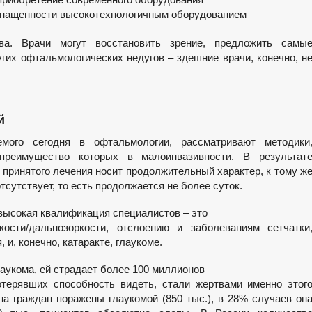
оснащенности высокотехнологичным оборудованием
ва. Врачи могут восстановить зрение, предложить самы
гих офтальмологических недугов – здешние врачи, конечно, н
й
емого сегодня в офтальмологии, рассматривают методики
преимущество которых в малоинвазивности. В результат
 принятого лечения носит продолжительный характер, к тому ж
сутствует, то есть продолжается не более суток.
высокая квалификация специалистов – это
ости/дальнозоркости, отслоению и заболеваниям сетчатки
 и, конечно, катаракте, глаукоме.
лаукома, ей страдает более 100 миллионов
терявших способность видеть, стали жертвами именно этог
а граждан поражены глаукомой (850 тыс.), в 28% случаев он