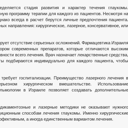
еделяется стадия развития и характер течения глаукомы
ую программу терапии для каждого из пациентов. Несмотря н
днако всегда в расчет берутся личные предпочтения пациента
ых направления: хирургическое, лазерное, консервативное, ил
ирует отсутствие серьезных осложнений. Фармацевтика Израил
ором современных препаратов, которые отличаются высоки
вности всего лечения. Врач назначает лекарственные средства
ты подбираются индивидуально для каждого пациента, чтоб
требует госпитализации. Преимущество лазерного лечения 
рьезном хирургическом вмешательстве. Использовани
альмологии в Израиле позволяет создавать дополнительны
едикаментозные и лазерные методики не оказывают нужног
диционным способам лечения глаукомы. Именно хирургически
ффективным, а иногда единственным вариантом лечения.