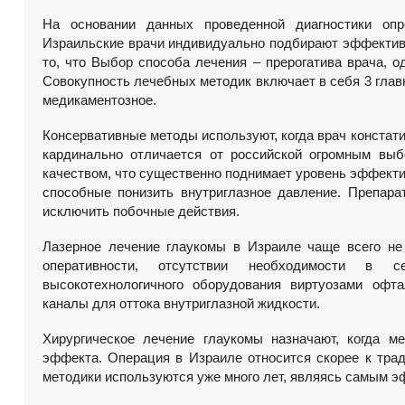
На основании данных проведенной диагностики опр
Израильские врачи индивидуально подбирают эффективн
то, что Выбор способа лечения – прерогатива врача, о
Совокупность лечебных методик включает в себя 3 главн
медикаментозное.
Консервативные методы используют, когда врач констат
кардинально отличается от российской огромным выб
качеством, что существенно поднимает уровень эффекти
способные понизить внутриглазное давление. Препара
исключить побочные действия.
Лазерное лечение глаукомы в Израиле чаще всего не 
оперативности, отсутствии необходимости в се
высокотехнологичного оборудования виртуозами офт
каналы для оттока внутриглазной жидкости.
Хирургическое лечение глаукомы назначают, когда м
эффекта. Операция в Израиле относится скорее к тра
методики используются уже много лет, являясь самым э