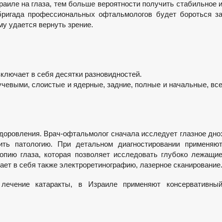
раиле на глаза, тем больше вероятности получить стабильное 
 бригада профессиональных офтальмологов будет бороться з
у удается вернуть зрение.
ключает в себя десятки разновидностей.
учевыми, слоистые и ядерные, задние, полные и начальные, вс
здоровления. Врач-офтальмолог сначала исследует глазное дно
ить патологию. При детальном диагностировании применяю
пию глаза, которая позволяет исследовать глубоко лежащи
ает в себя также электроретинографию, лазерное сканирование
 лечение катаракты, в Израиле применяют консервативны