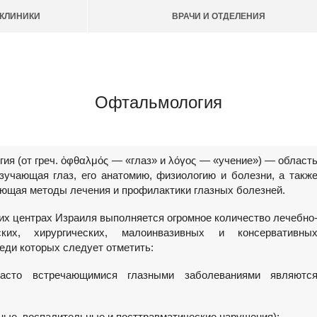
КЛИНИКИ
ВРАЧИ И ОТДЕЛЕНИЯ
Офтальмология
ия (от греч. ὀφθαλμός — «глаз» и λόγος — «учение») — област
зучающая глаз, его анатомию, физиологию и болезни, а такж
ющая методы лечения и профилактики глазных болезней.
их центрах Израиля выполняется огромное количество лечебно
еских, хирургических, малоинвазивных и консервативны
еди которых следует отметить:
асто встречающимися глазными заболеваниями являютс
тные, воспалительные и посттравматические нарушения);