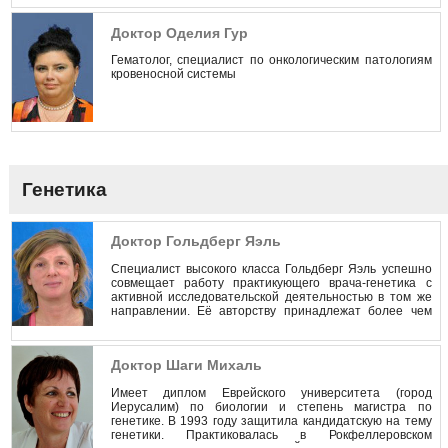
Доктор Оделия Гур
Гематолог, специалист по онкологическим патологиям
кровеносной системы
Генетика
Доктор Гольдберг Яэль
Специалист высокого класса Гольдберг Яэль успешно
совмещает работу практикующего врача-генетика с
активной исследовательской деятельностью в том же
направлении. Её авторству принадлежат более чем
двадцать научных публикаций в популярных
специализированных медицинских изданиях.
Доктор Шаги Михаль
Имеет диплом Еврейского университета (город
Иерусалим) по биологии и степень магистра по
генетике. В 1993 году защитила кандидатскую на тему
генетики. Практиковалась в Рокфеллеровском