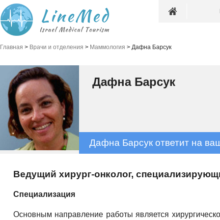
Главная
>
Врачи и отделения
>
Маммология
>
Дафна Барсук
Дафна Барсук
Дафна Барсук ответит на ва
Ведущий хирург-онколог, специализирующи
Специализация
Основным направление работы является хирургическое