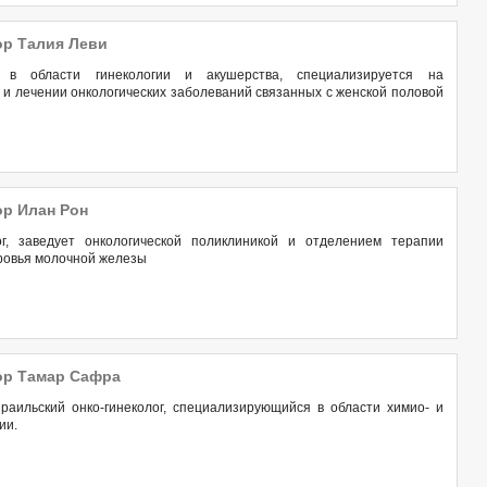
р Талия Леви
 в области гинекологии и акушерства, специализируется на
 и лечении онкологических заболеваний связанных с женской половой
р Илан Рон
ог, заведует онкологической поликлиникой и отделением терапии
ровья молочной железы
р Тамар Сафра
раильский онко-гинеколог, специализирующийся в области химио- и
ии.