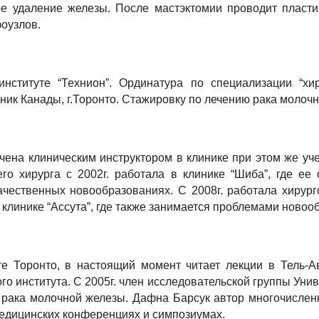
ое удаление железы. После мастэктомии проводит пласти
оузлов.
нституте “Технион”. Ординатура по специализации “хир
ник Канады, г.Торонто. Стажировку по лечению рака молоч
чена клиническим инструктором в клинике при этом же уч
его хирурга с 2002г. работала в клинике “Шиба”, где 
качественных новообразованиях. С 2008г. работала хирур
в клинике “Ассута”, где также занимается проблемами ново
е Торонто, в настоящий момент читает лекции в Тель-А
о института. С 2005г. член исследовательской группы Уни
я рака молочной железы. Дафна Барсук автор многочисленн
едицинских конференциях и симпозиумах.