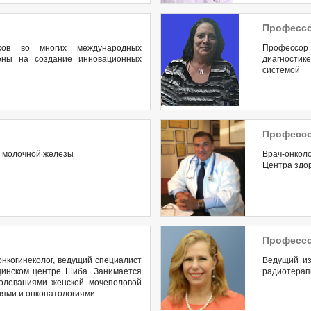
Профессо
хов во многих международных
Профессор
лены на создание инновационных
диагностике
системой
Профессо
а молочной железы
Врач-онкол
Центра здо
Профессо
нкогинеколог, ведущий специалист
Ведущий из
цинском центре Шиба. Занимается
радиотерап
олеваниями женской мочеполовой
ями и онкопатологиями.