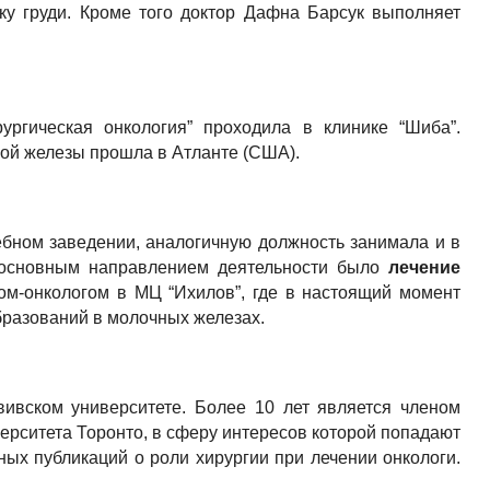
ку груди. Кроме того доктор Дафна Барсук выполняет
ургическая онкология” проходила в клинике “Шиба”.
ной железы прошла в Атланте (США).
ебном заведении, аналогичную должность занимала и в
ее основным направлением деятельности было
лечение
гом-онкологом в МЦ “Ихилов”, где в настоящий момент
образований в молочных железах.
вивском университете. Более 10 лет является членом
верситета Торонто, в сферу интересов которой попадают
ых публикаций о роли хирургии при лечении онкологи.