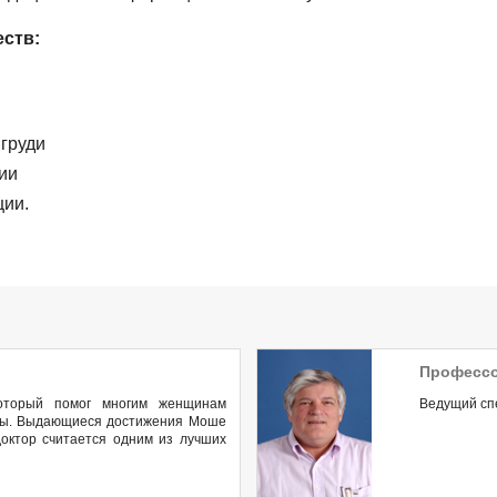
ств:
груди
ии
ции.
Профессо
который помог многим женщинам
Ведущий сп
езы. Выдающиеся достижения Моше
октор считается одним из лучших