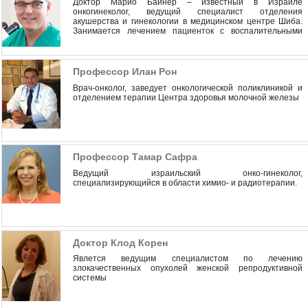
Доктор Марио Байнер – известный в Израиле
онкогинеколог, ведущий специалист отделения
акушерства и гинекологии в медицинском центре Шиба.
Занимается лечением пациенток с воспалительными
заболеваниями женской мочеполовой системы,
доброкачественными новообразованиями и
онкопатологиями.
Профессор Илан Рон
Врач-онколог, заведует онкологической поликлиникой и
отделением терапии Центра здоровья молочной железы
Профессор Тамар Сафра
Ведущий израильский онко-гинеколог,
специализирующийся в области химио- и радиотерапии.
Доктор Клод Корен
Явлется ведущим специалистом по лечению
злокачественных опухолей женской репродуктивной
системы