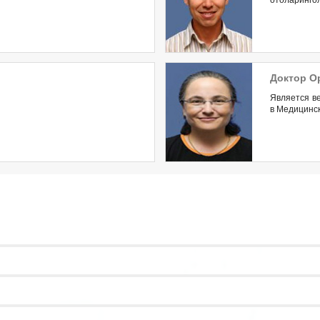
отоларингол
Доктор О
Является в
в Медицинск