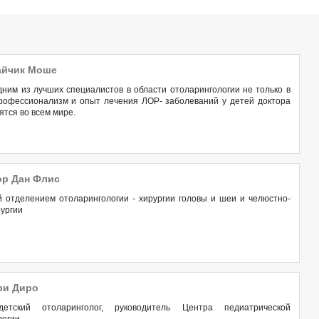
айчик Моше
дним из лучших специалистов в области отоларингологии не только в
рофессионализм и опыт лечения ЛОР- заболеваний у детей доктора
тся во всем мире.
р Дан Флис
 отделением отоларингологии - хирургии головы и шеи и челюстно-
рургии
ри Диро
етский отоларинголог, руководитель Центра педиатрической