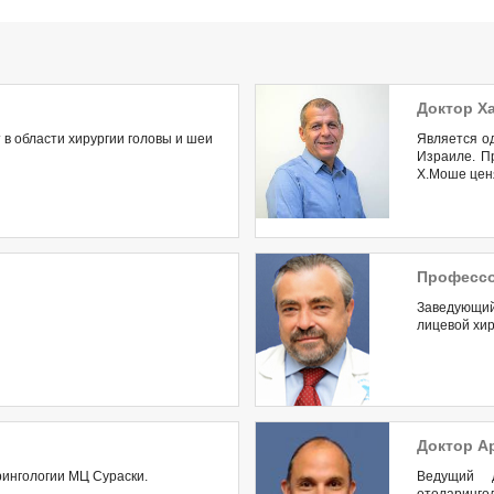
Доктор Х
в области хирургии головы и шеи
Является о
Израиле. П
Х.Моше ценя
Профессо
Заведующий
лицевой хи
Доктор А
рингологии МЦ Сураски.
Ведущий д