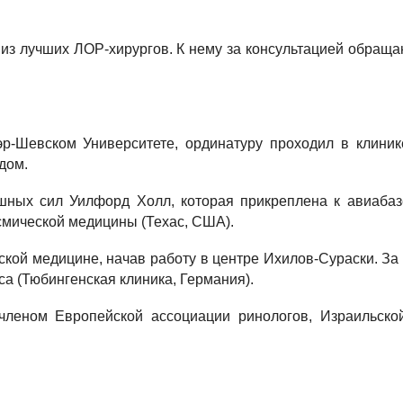
м из лучших ЛОР-хирургов. К нему за консультацией обращ
р-Шевском Университете, ординатуру проходил в клинике
дом.
ушных сил Уилфорд Холл, которая прикреплена к авиаба
смической медицины (Техас, США).
ской медицине, начав работу в центре Ихилов-Сураски. За
са (Тюбингенская клиника, Германия).
членом Европейской ассоциации ринологов, Израильской