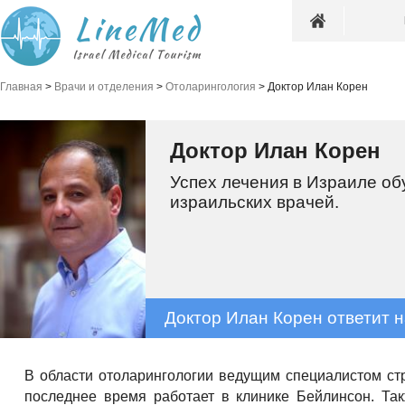
Главная
>
Врачи и отделения
>
Отоларингология
>
Доктор Илан Корен
Доктор Илан Корен
Успех лечения в Израиле о
израильских врачей.
Доктор Илан Корен ответит 
В области отоларингологии ведущим специалистом ст
последнее время работает в клинике Бейлинсон. Та