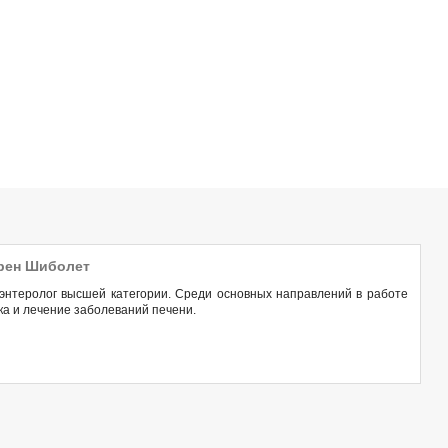
рен Шиболет
оэнтеролог высшей категории. Среди основных направлений в работе
ка и лечение заболеваний печени.