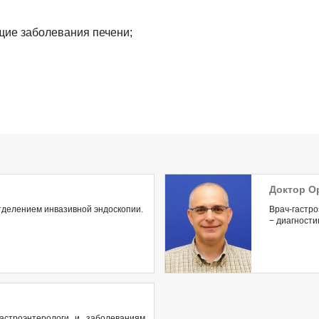
щие заболевания печени;
Доктор О
тделением инвазивной эндоскопии.
Врач-гастр
− диагности
астроэнтерологи и заболеваниям