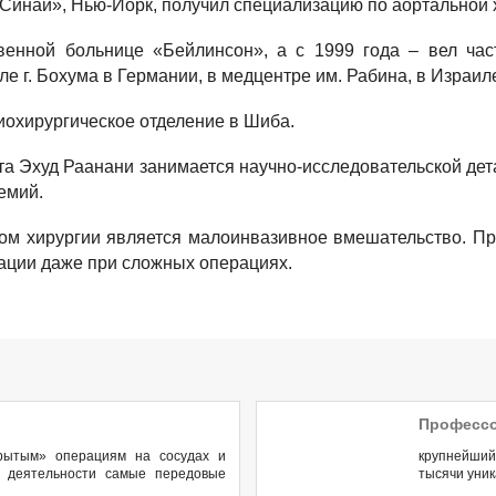
Синай», Нью-Йорк, получил специализацию по аортальной 
твенной больнице «Бейлинсон», а с 1999 года – вел ча
е г. Бохума в Германии, в медцентре им. Рабина, в Израиле
иохирургическое отделение в Шиба.
ета Эхуд Раанани занимается научно-исследовательской дет
емий.
том хирургии является малоинвазивное вмешательство. Пр
ации даже при сложных операциях.
Профессо
крытым» операциям на сосудах и
крупнейший
й деятельности самые передовые
тысячи уни