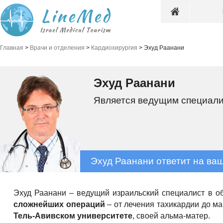
Главная
>
Врачи и отделения
>
Кардиохирургия
>
Эхуд Раанани
Эхуд Раанани
Является ведущим специалис
Эхуд Раанани ответит на ва
Эхуд Раанани – ведущий израильский специалист в об
сложнейших операций
– от лечения тахикардии до м
Тель-Авивском университете
, своей альма-матер.