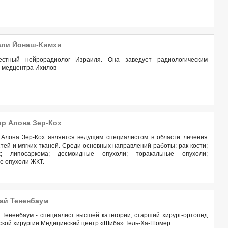
али Йонаш-Кимхи
естный нейрорадиолог Израиля. Она заведует радиологическим
 медцентра Ихилов
р Алона Зер-Кох
Алона Зер-Кох является ведущим специалистом в области лечения
тей и мягких тканей. Среди основных направлений работы: рак кости;
х; липосаркома; десмоидные опухоли; торакальные опухоли;
е опухоли ЖКТ.
ай Тененбаум
 Тененбаум - специалист высшей категории, старший хирург-ортопед
ской хирургии Медицинский центр «Шиба» Тель-Ха-Шомер.