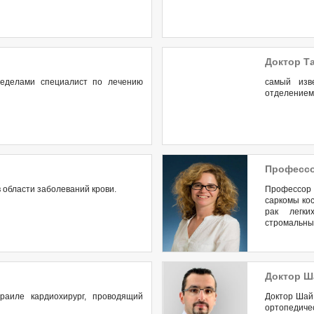
Доктор Т
ределами специалист по лечению
самый изв
отделением
Профессо
 области заболеваний крови.
Профессор 
саркомы кос
рак легки
стромальны
Доктор Ш
аиле кардиохирург, проводящий
Доктор Шай
ортопедиче