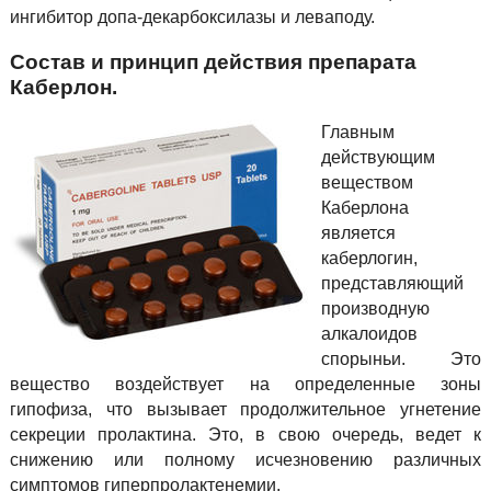
ингибитор допа-декарбоксилазы и леваподу.
Состав и принцип действия препарата
Каберлон.
Главным
действующим
веществом
Каберлона
является
каберлогин,
представляющий
производную
алкалоидов
спорыньи. Это
вещество воздействует на определенные зоны
гипофиза, что вызывает продолжительное угнетение
секреции пролактина. Это, в свою очередь, ведет к
снижению или полному исчезновению различных
симптомов гиперпролактенемии.