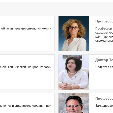
Профессо
 области лечения онкологии кожи и
Профессор 
саркомы кос
рак легки
стромальны
Доктор Т
бой клинической нейроонкологии
Является сп
Професс
 лечения и эндопротезирования при
Зам. директ