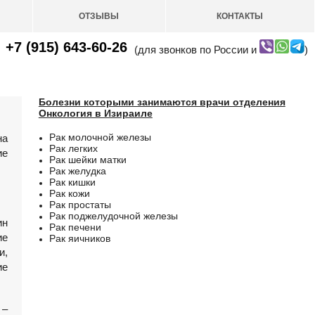
ОТЗЫВЫ
КОНТАКТЫ
+7 (915) 643-60-26
(для звонков по России и
)
Болезни которыми занимаются врачи отделения
Онкология в Изираиле
Рак молочной железы
на
Рак легких
ие
Рак шейки матки
Рак желудка
Рак кишки
Рак кожи
Рак простаты
Рак поджелудочной железы
ин
Рак печени
ие
Рак яичников
и,
ие
 –