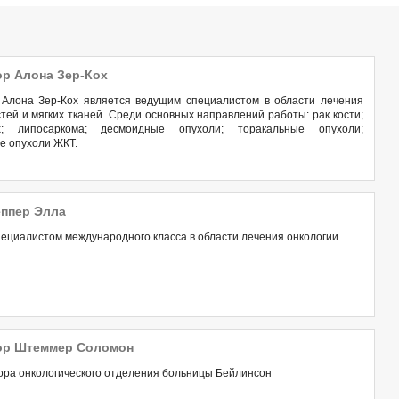
р Алона Зер-Кох
Алона Зер-Кох является ведущим специалистом в области лечения
тей и мягких тканей. Среди основных направлений работы: рак кости;
х; липосаркома; десмоидные опухоли; торакальные опухоли;
е опухоли ЖКТ.
еппер Элла
ециалистом международного класса в области лечения онкологии.
ор Штеммер Соломон
ора онкологического отделения больницы Бейлинсон