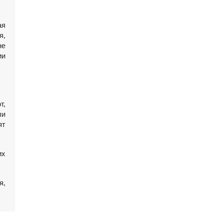
ая
я,
не
ии
т,
ли
ят
их
я,