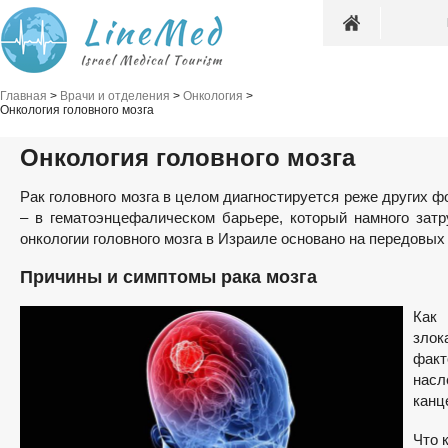
Главная
>
Врачи и отделения
>
Онкология
>
Онкология головного мозга
Онкология головного мозга
Рак головного мозга в целом диагностируется реже других ф
– в гематоэнцефалическом барьере, который намного затр
онкологии головного мозга в Израиле основано на передовы
Причины и симптомы рака мозга
Как 
злок
фак
насл
канц
Что 