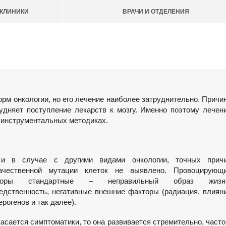
КЛИНИКИ
ВРАЧИ И ОТДЕЛЕНИЯ
орм онкологии, но его лечение наиболее затруднительно. Причи
удняет поступление лекарств к мозгу. Именно поэтому лечен
х инструментальных методиках.
и в случае с другими видами онкологии, точных прич
ачественной мутации клеток не выявлено. Провоцирующ
торы стандартные – неправильный образ жизн
едственность, негативные внешние факторы (радиация, влиян
ерогенов и так далее).
касается симптоматики, то она развивается стремительно, часто