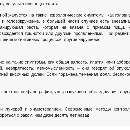
ипу инсульта или энцефалита.
ной жалуется на такие неврологические симптомы, как головн
 и головокружение, в большей части случаев есть внезапна
анирующая рвота, которая не вязана с приемом пищи, 
овождается тошнотой или другими проявлениями. При развит
шение когнитивных процессов, другие нарушения.
е на такие симптомы, как общая вялость, апатия или наоборо
й, неопрятность, легкомысленность – они говорят об опухо
ией височных долей. Если поражена теменная доля, беспоко
, электроэнцефалографии, ультразвукового обследования, друг
ей лучевой и химиотерапией. Современные методы контрол
роться с раком, чем даже десять лет назад.